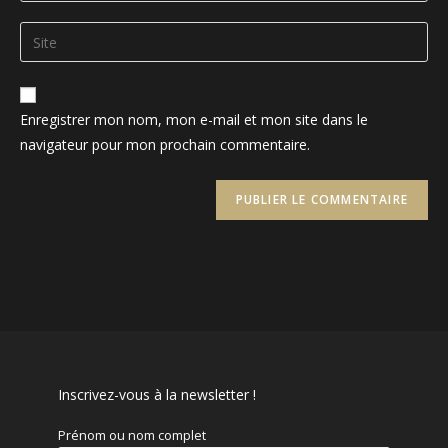
username
email
Saisir
to
address
l’URL
comment
to
de
comment
votre
Enregistrer mon nom, mon e-mail et mon site dans le
site
navigateur pour mon prochain commentaire.
(facultatif)
Inscrivez-vous à la newsletter !
Prénom ou nom complet