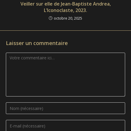
Veiller sur elle de Jean-Baptiste Andrea,
L’Iconoclaste, 2023.
octobre 20, 2025
Laisser un commentaire
Comment
Enter
your
name
Enter
or
your