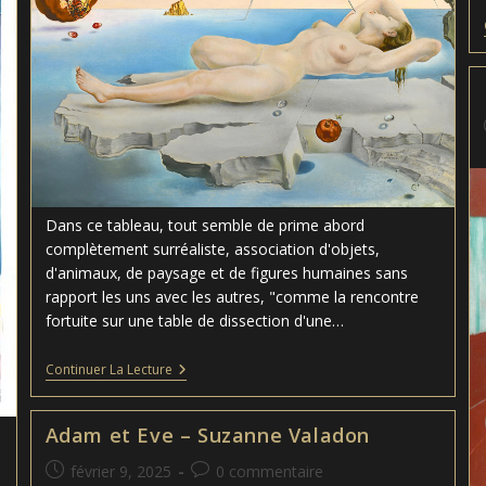
Dans ce tableau, tout semble de prime abord
complètement surréaliste, association d'objets,
d'animaux, de paysage et de figures humaines sans
rapport les uns avec les autres, "comme la rencontre
fortuite sur une table de dissection d'une…
Rêve
Continuer La Lecture
Causé
Par
Le
Adam et Eve – Suzanne Valadon
Vol
D’une
Publication
Commentaires
février 9, 2025
0 commentaire
Abeille