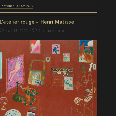
Neige
Continuer La Lecture
–
William
Utermohlen
L’atelier rouge – Henri Matisse
Publication
Commentaires
avril 13, 2025
0 commentaire
publiée :
de
la
publication :