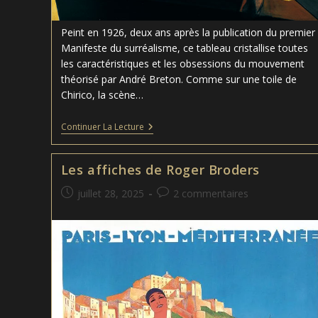
Peint en 1926, deux ans après la publication du premier
Manifeste du surréalisme, ce tableau cristallise toutes
les caractéristiques et les obsessions du mouvement
théorisé par André Breton. Comme sur une toile de
Chirico, la scène…
La
Continuer La Lecture
Vierge
Corrigeant
L’enfant
Les affiches de Roger Broders
Jésus
Devant
Publication
Commentaires
juillet 28, 2025
2 commentaires
Trois
Témoins
publiée :
de
–
la
Max
publication :
Ernst