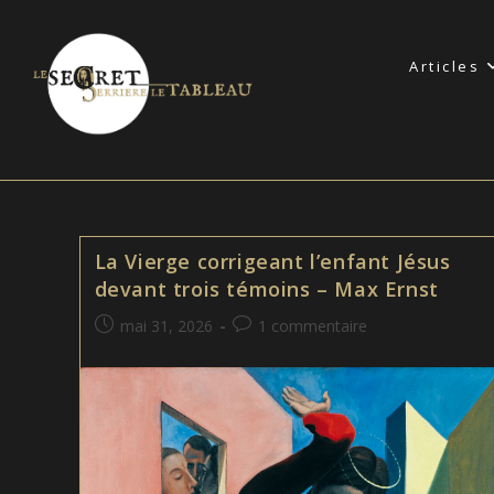
Skip
to
Articles
content
La Vierge corrigeant l’enfant Jésus
devant trois témoins – Max Ernst
Publication
Commentaires
mai 31, 2026
1 commentaire
publiée :
de
la
publication :