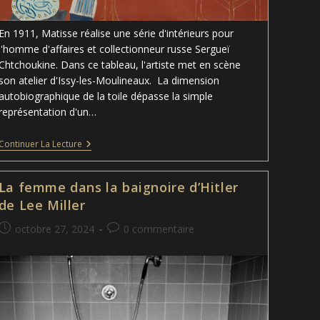
En 1911, Matisse réalise une série d'intérieurs pour
l'homme d'affaires et collectionneur russe Sergueï
Chtchoukine. Dans ce tableau, l'artiste met en scène
son atelier d'Issy-les-Moulineaux. La dimension
autobiographique de la toile dépasse la simple
représentation d'un…
L’atelier
Continuer La Lecture
Rouge
–
Henri
La femme dans la baignoire d’Hitler
Matisse
de Lee Miller
Publication
Commentaires
octobre 27, 2024
0 commentaire
publiée :
de
la
publication :