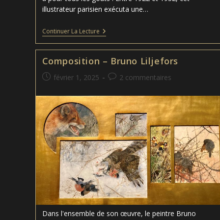
illustrateur parisien exécuta une…
Les
Continuer La Lecture
Affiches
De
Roger
Composition – Bruno Liljefors
Broders
Publication
Commentaires
février 1, 2025
2 commentaires
publiée :
de
la
publication :
Dans l'ensemble de son œuvre, le peintre Bruno