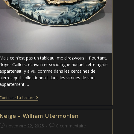
Mais ce n'est pas un tableau, me direz-vous ! Pourtant,
Roger Caillois, écrivain et sociologue auquel cette agate
appartenait, y a vu, comme dans les centaines de
pierres qu'il collectionnait dans les vitrines de son
appartement,…
Agate
Continuer La Lecture
Le
Vaisseau
–
Neige – William Utermohlen
Collection
Roger
Publication
Commentaires
novembre 22, 2025
0 commentaire
Caillois
publiée :
de