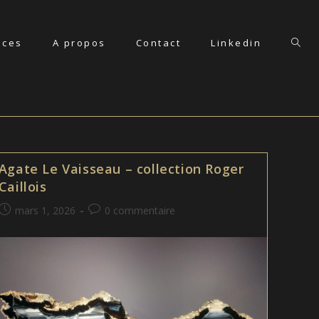
nces
A propos
Contact
Linkedin
Toggl
websi
searc
Agate Le Vaisseau – collection Roger
Caillois
Publication
Commentaires
mars 1, 2026
0 commentaire
publiée :
de
la
publication :