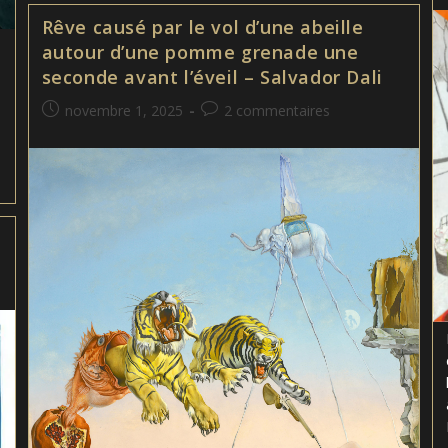
–
Rêve causé par le vol d’une abeille
Leonora
Carrington
autour d’une pomme grenade une
seconde avant l’éveil – Salvador Dali
Publication
Commentaires
novembre 1, 2025
2 commentaires
publiée :
de
la
publication :