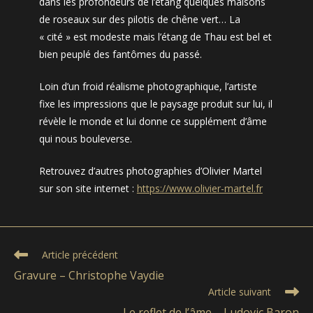
dans les profondeurs de l’étang quelques maisons
de roseaux sur des pilotis de chêne vert… La
« cité » est modeste mais l’étang de Thau est bel et
bien peuplé des fantômes du passé.
Loin d’un froid réalisme photographique, l’artiste
fixe les impressions que le paysage produit sur lui, il
révèle le monde et lui donne ce supplément d’âme
qui nous bouleverse.
Retrouvez d’autres photographies d’Olivier Martel
sur son site internet :
https://www.olivier-martel.fr
Read
Article précédent
more
Gravure – Christophe Vaydie
articles
Article suivant
Le reflet de l’âme – Ludovic Baron