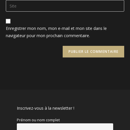
email
Saisir
to
address
l’URL
comment
to
de
comment
votre
Enregistrer mon nom, mon e-mail et mon site dans le
site
navigateur pour mon prochain commentaire.
(facultatif)
Inscrivez-vous à la newsletter !
Prénom ou nom complet