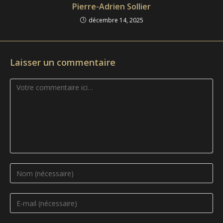
Pierre-Adrien Sollier
décembre 14, 2025
Laisser un commentaire
Comment
Enter
your
name
Enter
or
your
username