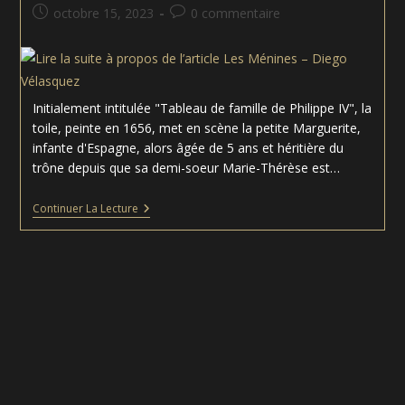
Gentileschi
Publication
Commentaires
octobre 15, 2023
0 commentaire
publiée :
de
la
publication :
Initialement intitulée "Tableau de famille de Philippe IV", la
toile, peinte en 1656, met en scène la petite Marguerite,
infante d'Espagne, alors âgée de 5 ans et héritière du
trône depuis que sa demi-soeur Marie-Thérèse est…
Les
Continuer La Lecture
Ménines
–
Diego
Vélasquez