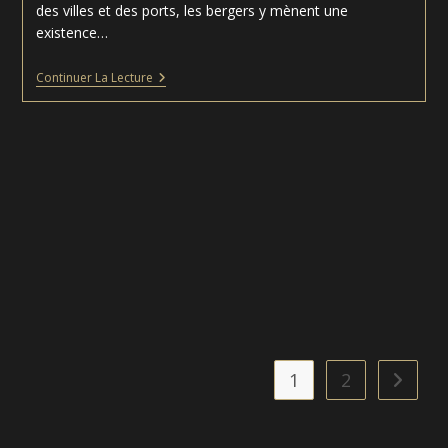
des villes et des ports, les bergers y mènent une
existence…
Les
Continuer La Lecture
Bergers
D’Arcadie
–
Nicolas
Poussin
1
2
Aller à 