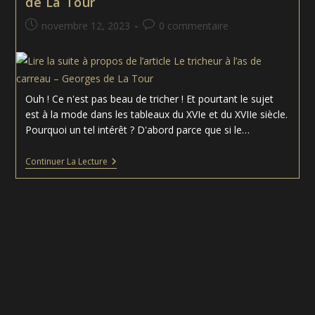
de La Tour
Publication
Commentaires
novembre 12, 2023
0 commentaire
publiée :
de
la
publication :
Ouh ! Ce n'est pas beau de tricher ! Et pourtant le sujet
est à la mode dans les tableaux du XVIe et du XVIIe siècle.
Pourquoi un tel intérêt ? D'abord parce que si le…
Le
Continuer La Lecture
Tricheur
À
L’as
De
Carreau
–
Georges
De
La
Tour