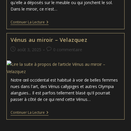
qu'elle a déposés sur le meuble ou qui jonchent le sol.
Dans le miroir, ce n'est…
Madeleine
Continuer La Lecture
Aux
Deux
Flammes
Vénus au miroir – Velazquez
–
Georges
Publication
Commentaires
août 3, 2025
0 commentaire
De
La
publiée :
de
Tour
la
publication :
Notre œil occidental est habitué à voir de belles femmes
nues dans l'art, des Vénus callypiges et autres Olympia
alanguies... Il est parfois tellement blasé qu'il pourrait
passer à côté de ce qui rend cette Vénus…
Vénus
Continuer La Lecture
Au
Miroir
–