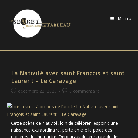
Skip
to
Menu
content
La Nativité avec saint François et saint
Laurent – Le Caravage
Publication
Commentaires
décembre 22, 2025
0 commentaire
publiée :
de
la
publication :
Cette scène de Nativité, loin de célébrer l'espoir d'une
naissance extraordinaire, porte en elle le poids des
douleurs de l'humanité. Dépourvus de leur auréole, les