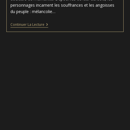
personnages incarnent les souffrances et les angoisses
du peuple : mélancolie…
La
Continuer La Lecture
Nativité
Avec
Saint
François
Et
Saint
Laurent
–
Le
Caravage