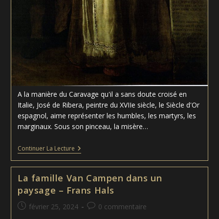
A la manière du Caravage qu'il a sans doute croisé en
Italie, José de Ribera, peintre du XVIIe siècle, le Siècle d'Or
espagnol, aime représenter les humbles, les martyrs, les
marginaux. Sous son pinceau, la misère…
La
Continuer La Lecture
Femme
À
Barbe
La famille Van Campen dans un
–
José
paysage – Frans Hals
De
Ribera
Publication
Commentaires
février 25, 2024
0 commentaire
publiée :
de