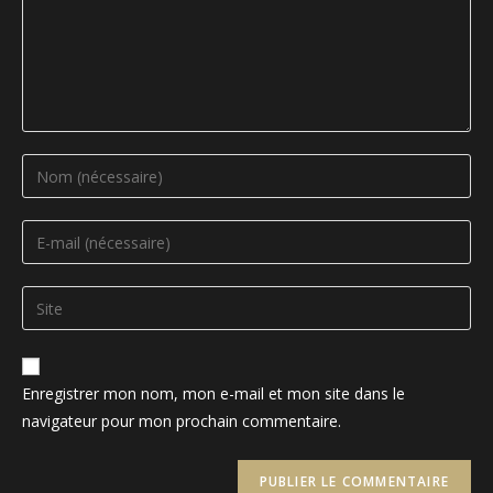
Enter
your
name
Enter
or
your
username
email
Saisir
to
address
l’URL
comment
to
de
comment
votre
Enregistrer mon nom, mon e-mail et mon site dans le
site
navigateur pour mon prochain commentaire.
(facultatif)