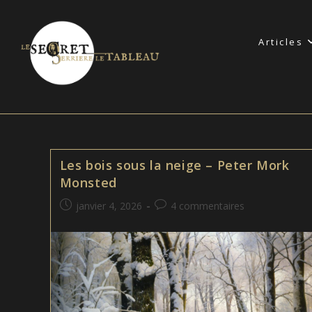
Skip
to
Articles
content
Les bois sous la neige – Peter Mork
Monsted
Publication
Commentaires
janvier 4, 2026
4 commentaires
publiée :
de
la
publication :