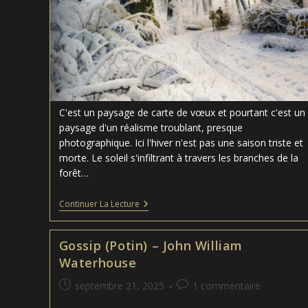
C'est un paysage de carte de vœux et pourtant c'est un
paysage d'un réalisme troublant, presque
photographique. Ici l'hiver n'est pas une saison triste et
morte. Le soleil s'infiltrant à travers les branches de la
forêt…
Les
Continuer La Lecture
Bois
Sous
La
Gossip (Potin) – John William
Neige
–
Waterhouse
Peter
Mork
Publication
Commentaires
septembre 21, 2025
1 commentaire
Monsted
publiée :
de