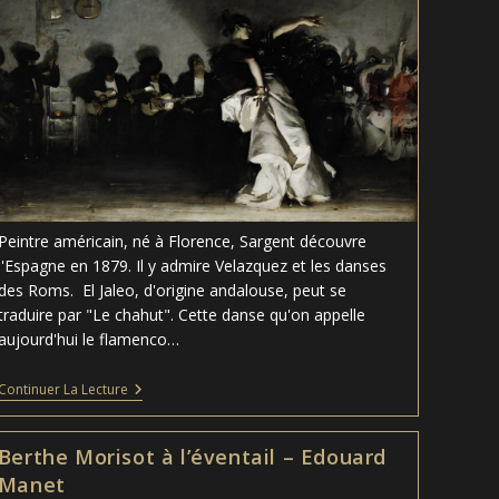
Peintre américain, né à Florence, Sargent découvre
l'Espagne en 1879. Il y admire Velazquez et les danses
des Roms. El Jaleo, d'origine andalouse, peut se
traduire par "Le chahut". Cette danse qu'on appelle
aujourd'hui le flamenco…
El
Continuer La Lecture
Jaleo
–
John
Berthe Morisot à l’éventail – Edouard
Singer
Sargent
Manet