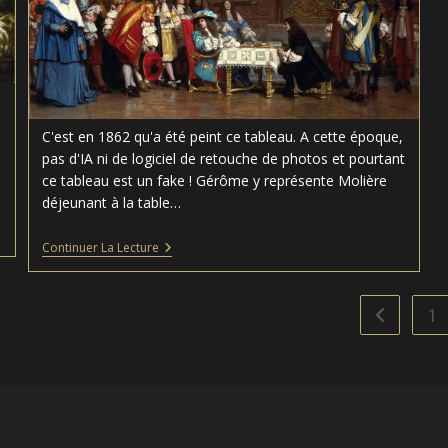
C'est en 1862 qu'a été peint ce tableau. A cette époque,
pas d'IA ni de logiciel de retouche de photos et pourtant
ce tableau est un fake ! Gérôme y représente Molière
déjeunant à la table…
Louis
Continuer La Lecture
XIV
Et
Molière
–
1
Go to the 
Jean-
Léon
Gérôme