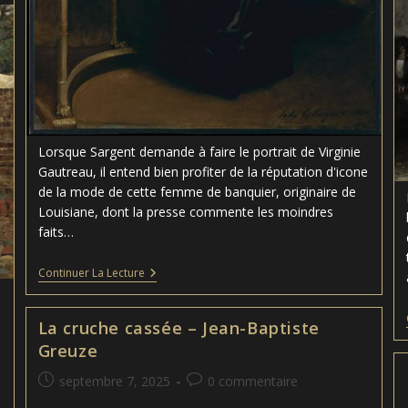
Lorsque Sargent demande à faire le portrait de Virginie
Gautreau, il entend bien profiter de la réputation d'icone
de la mode de cette femme de banquier, originaire de
Louisiane, dont la presse commente les moindres
faits…
Madame
Continuer La Lecture
X
–
John
La cruche cassée – Jean-Baptiste
Singer
Sargent
Greuze
Publication
Commentaires
septembre 7, 2025
0 commentaire
publiée :
de