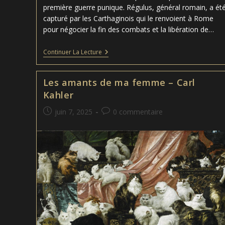
première guerre punique. Régulus, général romain, a ét
capturé par les Carthaginois qui le renvoient à Rome
pour négocier la fin des combats et la libération de…
Regulus
Continuer La Lecture
–
William
Turner
Les amants de ma femme – Carl
Kahler
Publication
Commentaires
juin 7, 2025
0 commentaire
publiée :
de
la
publication :