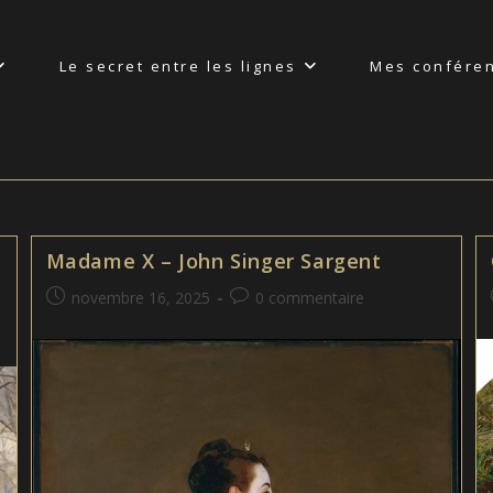
Le secret entre les lignes
Mes confére
Madame X – John Singer Sargent
Publication
Commentaires
novembre 16, 2025
0 commentaire
publiée :
de
la
publication :