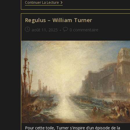
Gossip
Continuer La Lecture
(Potin)
–
John
Regulus – William Turner
William
Waterhouse
Publication
Commentaires
août 11, 2025
0 commentaire
publiée :
de
la
publication :
Pour cette toile, Turner s'inspire d'un épisode de la