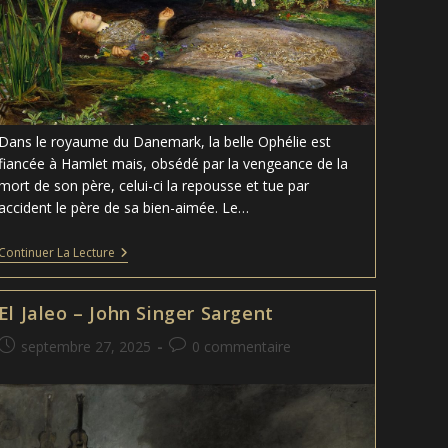
Dans le royaume du Danemark, la belle Ophélie est
fiancée à Hamlet mais, obsédé par la vengeance de la
mort de son père, celui-ci la repousse et tue par
accident le père de sa bien-aimée. Le…
Ophelia
Continuer La Lecture
–
John
Everett
El Jaleo – John Singer Sargent
Millais
Publication
Commentaires
septembre 27, 2025
0 commentaire
publiée :
de
la
publication :