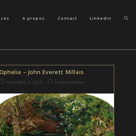
nces
A propos
Contact
Linkedin
Toggl
websi
searc
Ophelia – John Everett Millais
Publication
Commentaires
novembre 9, 2025
0 commentaire
publiée :
de
la
publication :