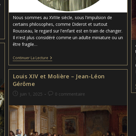
é
Nous sommes au XVIIIe siècle, sous l'impulsion de
certains philosophes, comme Diderot et surtout
Rousseau, le regard sur l'enfant est en train de changer.
Il n'est plus considéré comme un adulte miniature ou un
être fragile…
La
Continuer La Lecture
Cruche
Cassée
–
Louis XIV et Molière – Jean-Léon
Jean-
Baptiste
Gérôme
Greuze
Publication
Commentaires
juin 1, 2025
0 commentaire
publiée :
de
la
publication :