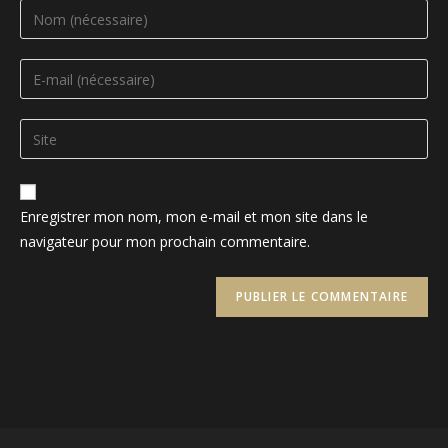
Enter
your
name
Enter
or
your
username
email
Saisir
to
address
l’URL
comment
to
de
comment
votre
Enregistrer mon nom, mon e-mail et mon site dans le
site
navigateur pour mon prochain commentaire.
(facultatif)