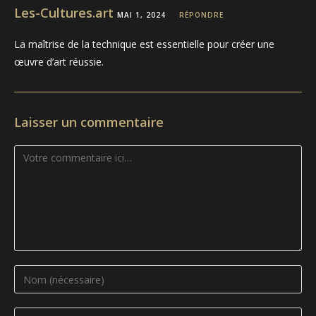
Les-Cultures.art
MAI 1, 2024
RÉPONDRE
La maîtrise de la technique est essentielle pour créer une
œuvre d’art réussie.
Laisser un commentaire
Comment
Enter
your
name
Enter