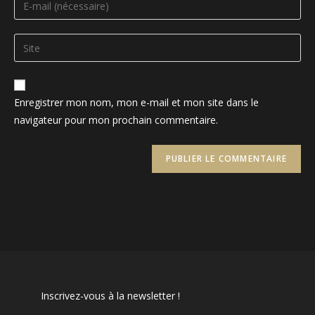
or
your
username
email
Saisir
to
address
l’URL
comment
to
de
comment
votre
Enregistrer mon nom, mon e-mail et mon site dans le
site
navigateur pour mon prochain commentaire.
(facultatif)
Inscrivez-vous à la newsletter !