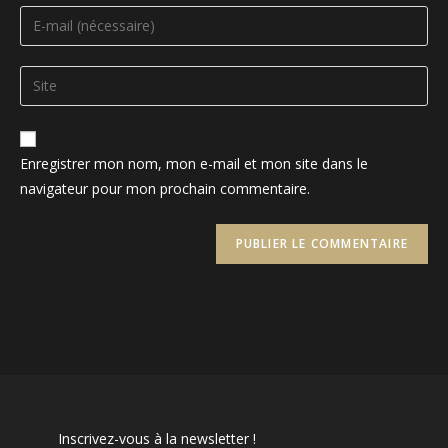
name
Enter
or
your
username
email
Saisir
to
address
l’URL
comment
to
de
comment
votre
Enregistrer mon nom, mon e-mail et mon site dans le
site
navigateur pour mon prochain commentaire.
(facultatif)
Inscrivez-vous à la newsletter !