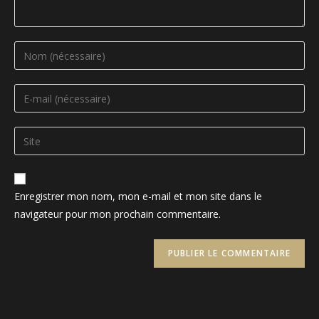
Enter
your
name
Enter
or
your
username
email
Saisir
to
address
l’URL
comment
to
de
comment
votre
Enregistrer mon nom, mon e-mail et mon site dans le
site
navigateur pour mon prochain commentaire.
(facultatif)