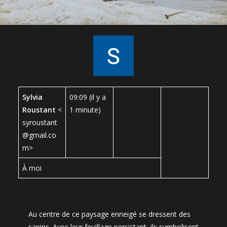
Sylvia
09:09 (il y a
Roustant
<
1 minute)
syroustant
@gmail.co
m>
À moi
Au centre de ce paysage enneigé se dressent des
sapins. Avec leur feuillage persistant, ils symbolisent